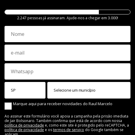
2.247 pessoas já assinaram. Ajude-nos a chegar em 3.000!
Marque aqui para receber novidades do Raul Marcelo
Ao assinar este formulário você apoia a campanha pela prisão imediata
de Jair Bolsonaro. Também confirma que está de acordo com nossa
política de privacidade
e, como este site é protegido pelo reCAPTCHA, a
política de privacidade
e os
termos de serviço
do Google também se
aplicam.