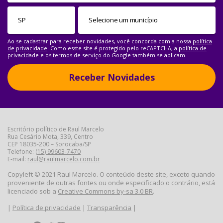
Ao se cadastrar para receber novidades, você concorda com a nossa
política
de privacidade
. Como esste site é protegido pelo reCAPTCHA, a
política de
privacidade
e os
termos de serviço
do Google também se aplicam.
Receber Novidades
Escritório político de Raul Marcelo
Rua Cesário Mota, 339, Centro
CEP 18035-200 – Sorocaba/SP
Telefone:
(15) 99603-7470
E-mail:
raul@raulmarcelo.com.br
Copyleft © 2021 Raul Marcelo. O conteúdo deste site, exceto quando
proveniente de outras fontes ou onde especificado o contrário, está
licenciado sob a
Creative Commons by-sa 3.0 BR
.
|
Política de privacidade
|
Transparência
|