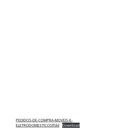
PEDIDOS-DE-COMPRA-MOVEIS-E-
ELETRODOMESTICOSffdd
Download