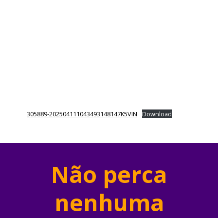
305889-202504111043493148147K5VIN
Download
Não perca
nenhuma