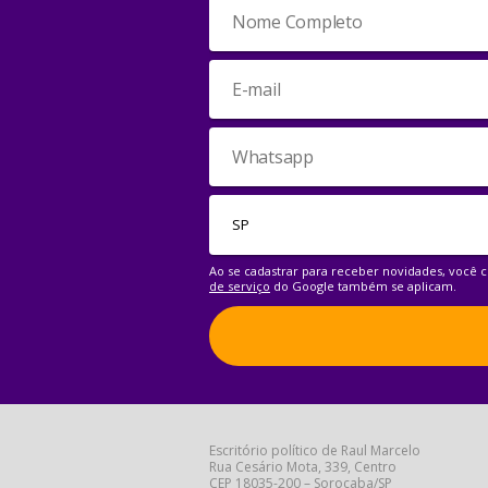
Ao se cadastrar para receber novidades, você
de serviço
do Google também se aplicam.
Escritório político de Raul Marcelo
Rua Cesário Mota, 339, Centro
CEP 18035-200 – Sorocaba/SP