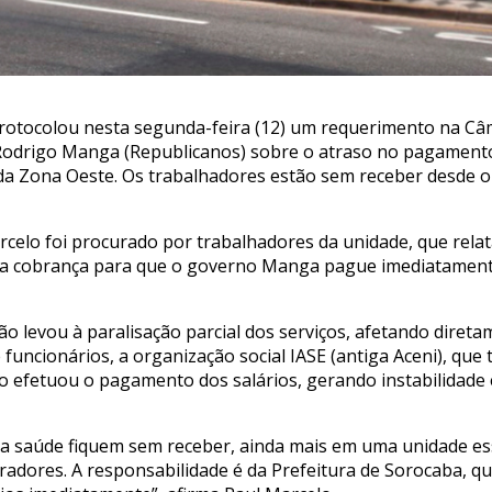
rotocolou nesta segunda-feira (12) um requerimento na Câ
Rodrigo Manga (Republicanos) sobre o atraso no pagamento 
da Zona Oeste. Os trabalhadores estão sem receber desde 
rcelo foi procurado por trabalhadores da unidade, que rela
a a cobrança para que o governo Manga pague imediatament
ação levou à paralisação parcial dos serviços, afetando dir
uncionários, a organização social IASE (antiga Aceni), que 
não efetuou o pagamento dos salários, gerando instabilidade
s da saúde fiquem sem receber, ainda mais em uma unidade e
adores. A responsabilidade é da Prefeitura de Sorocaba, qu