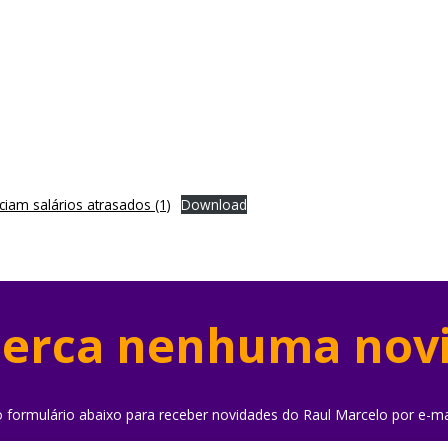
iam salários atrasados (1)
Download
erca nenhuma nov
o formulário abaixo para receber novidades do Raul Marcelo por e-ma