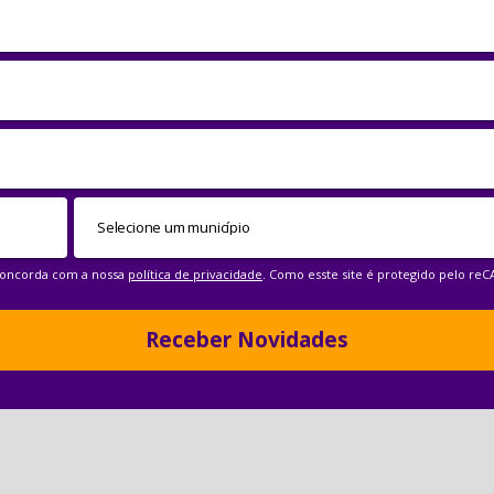
 concorda com a nossa
política de privacidade
. Como esste site é protegido pelo re
Receber Novidades