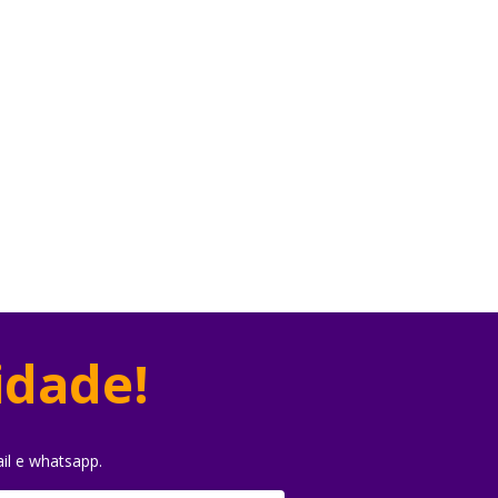
idade!
il e whatsapp.