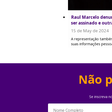
Raul Marcelo denun
ser assinado e outr
15 de May de 2024
A representação também
suas informações pessoa
Não p
Se inscreva n