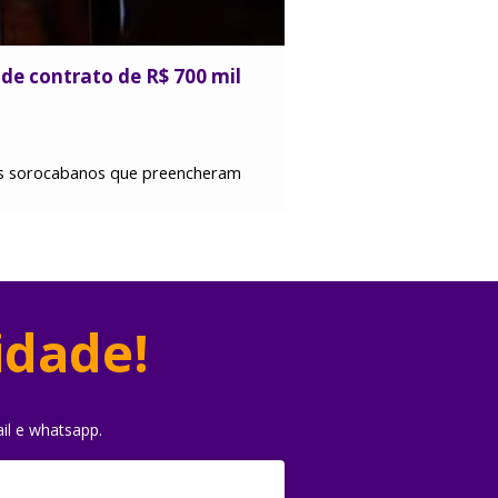
e contrato de R$ 700 mil
dos sorocabanos que preencheram
idade!
il e whatsapp.