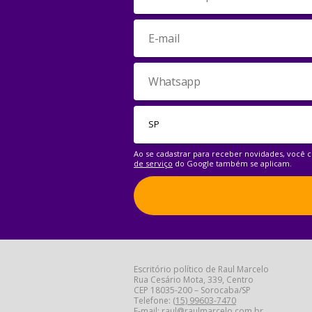
Ao se cadastrar para receber novidades, você
de serviço
do Google também se aplicam.
Escritório político de Raul Marcelo
Rua Cesário Mota, 339, Centro
CEP 18035-200 – Sorocaba/SP
Telefone:
(15) 99603-7470
E-mail:
raul@raulmarcelo.com.br