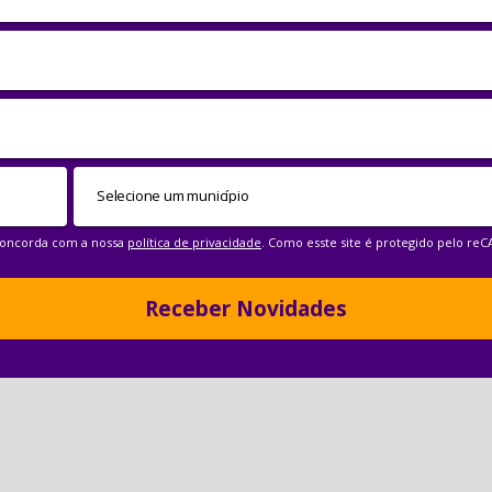
 concorda com a nossa
política de privacidade
. Como esste site é protegido pelo re
Receber Novidades