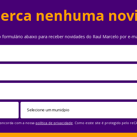
erca nenhuma nov
o formulário abaixo para receber novidades do Raul Marcelo por e-ma
 concorda com a nossa
política de privacidade
. Como esste site é protegido pelo re