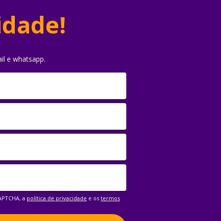
idade!
il e whatsapp.
CAPTCHA, a
política de privacidade
e os
termos