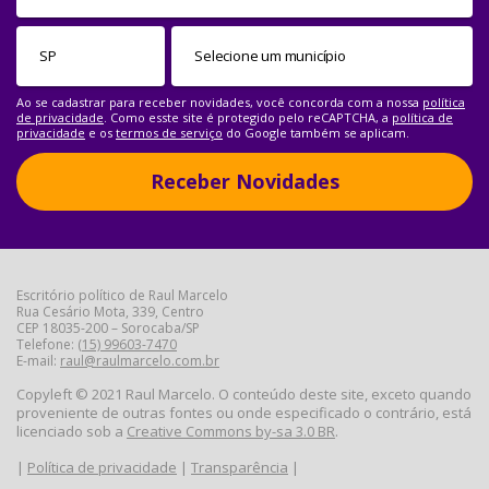
Ao se cadastrar para receber novidades, você concorda com a nossa
política
de privacidade
. Como esste site é protegido pelo reCAPTCHA, a
política de
privacidade
e os
termos de serviço
do Google também se aplicam.
Receber Novidades
Escritório político de Raul Marcelo
Rua Cesário Mota, 339, Centro
CEP 18035-200 – Sorocaba/SP
Telefone:
(15) 99603-7470
E-mail:
raul@raulmarcelo.com.br
Copyleft © 2021 Raul Marcelo. O conteúdo deste site, exceto quando
proveniente de outras fontes ou onde especificado o contrário, está
licenciado sob a
Creative Commons by-sa 3.0 BR
.
|
Política de privacidade
|
Transparência
|