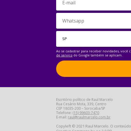
Ao se cadastrar para receber novidades, você
de serviço
do Google também se aplicam.
Escritório político de Raul Marcelo
Rua Cesário Mota, 339, Centro
CEP 18035-200 – Sorocaba/SP
Telefone:
(15) 99603-7470
E-mail:
raul@raulmarcelo.com.br
Copyleft © 2021 Raul Marcelo. O conteúdo 
Creative Commons by-sa 3.0 BR
.