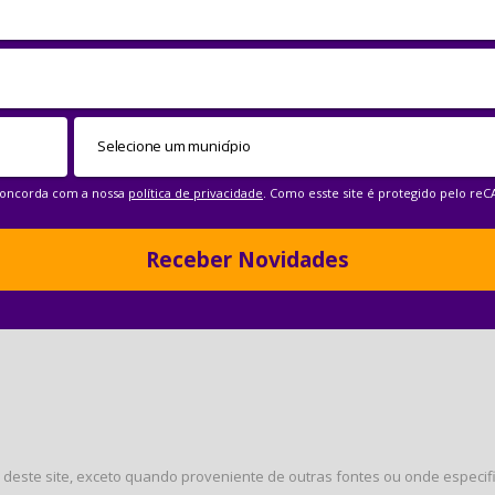
 concorda com a nossa
política de privacidade
. Como esste site é protegido pelo re
Receber Novidades
deste site, exceto quando proveniente de outras fontes ou onde especific