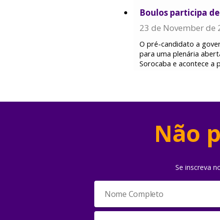
Boulos participa d
23 de November de 
O pré-candidato a gover
para uma plenária aber
Sorocaba e acontece a pa
Não p
Se inscreva n