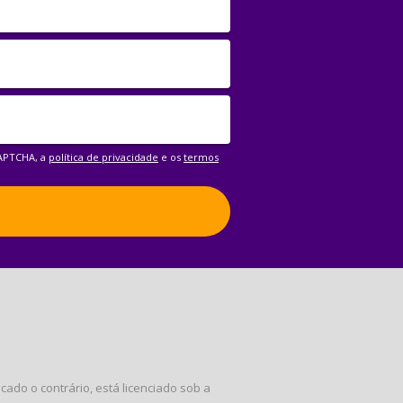
CAPTCHA, a
política de privacidade
e os
termos
ado o contrário, está licenciado sob a