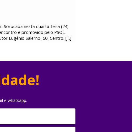
m Sorocaba nesta quarta-feira (24)
 encontro é promovido pelo PSOL
tor Eugênio Salerno, 60, Centro. […]
idade!
il e whatsapp.