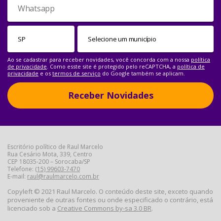
Ao se cadastrar para receber novidades, você concorda com a nossa
política
de privacidade
. Como esste site é protegido pelo reCAPTCHA, a
política de
privacidade
e os
termos de serviço
do Google também se aplicam.
Receber Novidades
Escritório político de Raul Marcelo
Rua Cesário Mota, 339, Centro
CEP 18035-200 – Sorocaba/SP
Telefone:
(15) 99603-7470
E-mail:
raul@raulmarcelo.com.br
Copyleft © 2021 Raul Marcelo. O conteúdo deste site, exceto quando
proveniente de outras fontes ou onde especificado o contrário, está
licenciado sob a
Creative Commons by-sa 3.0 BR
.