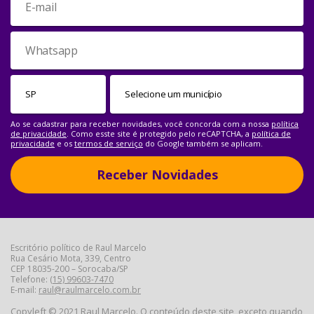
Ao se cadastrar para receber novidades, você concorda com a nossa
política
de privacidade
. Como esste site é protegido pelo reCAPTCHA, a
política de
privacidade
e os
termos de serviço
do Google também se aplicam.
Receber Novidades
Escritório político de Raul Marcelo
Rua Cesário Mota, 339, Centro
CEP 18035-200 – Sorocaba/SP
Telefone:
(15) 99603-7470
E-mail:
raul@raulmarcelo.com.br
Copyleft © 2021 Raul Marcelo. O conteúdo deste site, exceto quando