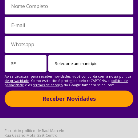
Ao se cadastrar para receber novidades, você concorda com a nossa
política
de privacidade
. Como esste site é protegido pelo reCAPTCHA, a
política de
privacidade
e os
termos de serviço
do Google também se aplicam.
Receber Novidades
Escritório político de Raul Marcelo
Rua Cesário Mota, 339, Centro