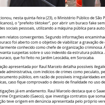
onou, nesta quinta-feira (23), o Ministério Público de São 
canos), o “prefeito tiktoker”, por abrir um buraco fake se
des sociais pessoais, utilizando a máquina pública para au
 em relatos convergentes. Segundo informações encaminh
buraco foi aberto com o objetivo de viabilizar a gravação de
larmente conhecido como chefe de organização criminosa. 
levanta suspeitas sobre o uso indevido da estrutura pública.
uraco, que foi feito no Jardim Leocádia, em Sorocaba.
ação apresentada por Raul Marcelo detalha possíveis ilegal
de administrativa, com indícios de crimes como peculato, p
 documento público, em razão de possíveis irregularidades em 
cas, caso fique comprovado o desvio de finalidade no uso de
tigações já em andamento. Raul Marcelo destaca que o Saae
rime Organizado (Gaeco), que investiga contratos que som
gação teve origem em denúncia apresentada pelo próprio ver