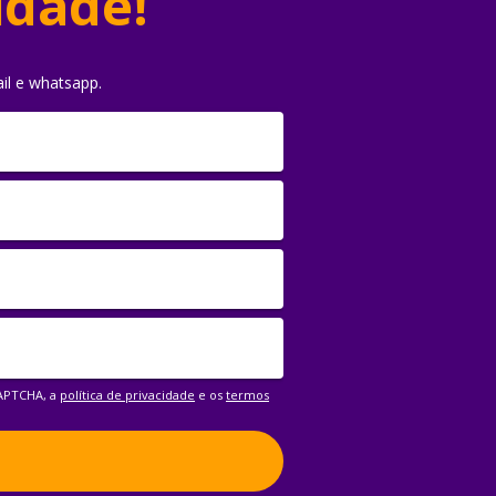
idade!
il e whatsapp.
CAPTCHA, a
política de privacidade
e os
termos