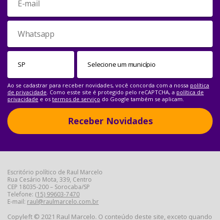
Ao se cadastrar para receber novidades, você concorda com a nossa
política
de privacidade
. Como esste site é protegido pelo reCAPTCHA, a
política de
privacidade
e os
termos de serviço
do Google também se aplicam.
Receber Novidades
Escritório político de Raul Marcelo
Rua Cesário Mota, 339, Centro
CEP 18035-200 – Sorocaba/SP
Telefone:
(15) 99603-7470
E-mail:
raul@raulmarcelo.com.br
Copyleft © 2021 Raul Marcelo. O conteúdo deste site, exceto quando