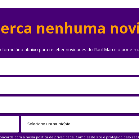
erca nenhuma nov
o formulário abaixo para receber novidades do Raul Marcelo por e-ma
 concorda com a nossa
política de privacidade
. Como esste site é protegido pelo re