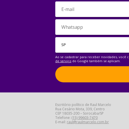
Ao se cadastrar para receber novidades, você
de serviço
do Google também se aplicam.
Escritório político de Raul Marcelo
Rua Cesário Mota, 339, Centro
CEP 18035-200 – Sorocaba/SP
Telefone:
(15) 99603-7470
E-mail:
raul@raulmarcelo.com.br