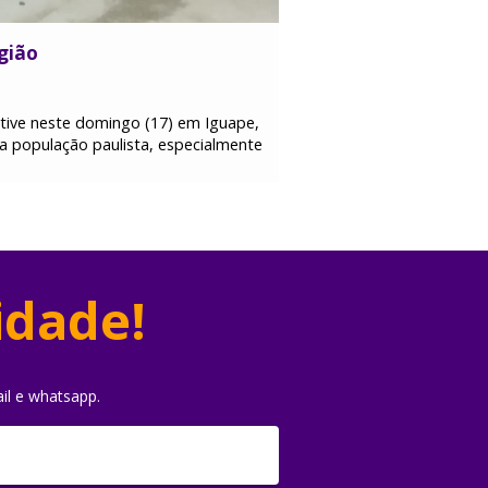
gião
tive neste domingo (17) em Iguape,
da população paulista, especialmente
idade!
il e whatsapp.