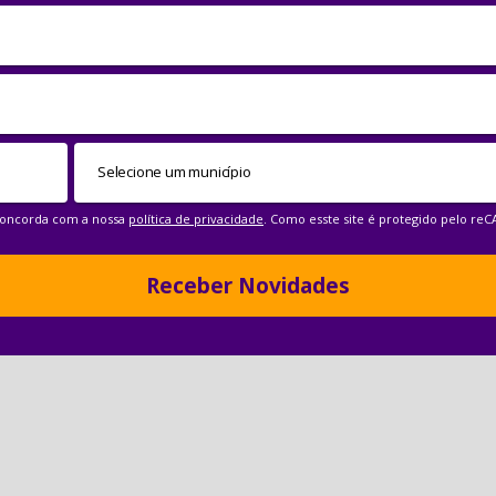
 concorda com a nossa
política de privacidade
. Como esste site é protegido pelo re
Receber Novidades