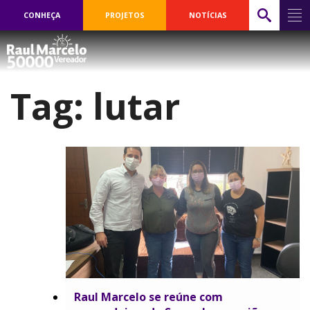
CONHEÇA
PROJETOS
NOTÍCIAS
Tag:
lutar
Raul Marcelo se reúne com