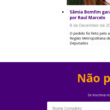
Sâmia Bomfim garan
por Raul Marcelo
8 de December de 2
O pedido foi feito pelo
Região Metropolitana de
Deputados
Não p
Se inscreva n