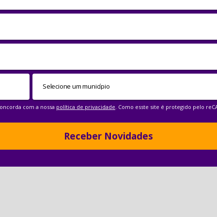
 concorda com a nossa
política de privacidade
. Como esste site é protegido pelo re
Receber Novidades