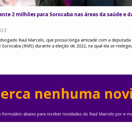
te 2 milhões para Sorocaba nas áreas da saúde e da
023
 advogado Raul Marcelo, que possui longa amizade com a deputada
 Sorocaba (RMS) durante a eleição de 2022, na qual ela se reele
erca nenhuma nov
o formulário abaixo para receber novidades do Raul Marcelo por e-ma