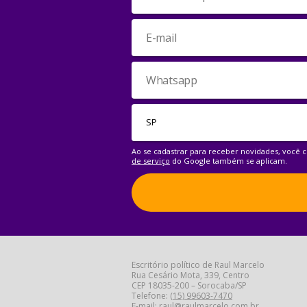
Ao se cadastrar para receber novidades, você
de serviço
do Google também se aplicam.
Escritório político de Raul Marcelo
Rua Cesário Mota, 339, Centro
CEP 18035-200 – Sorocaba/SP
Telefone:
(15) 99603-7470
E-mail:
raul@raulmarcelo.com.br