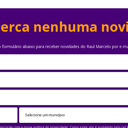
erca nenhuma nov
o formulário abaixo para receber novidades do Raul Marcelo por e-ma
 concorda com a nossa
política de privacidade
. Como esste site é protegido pelo re