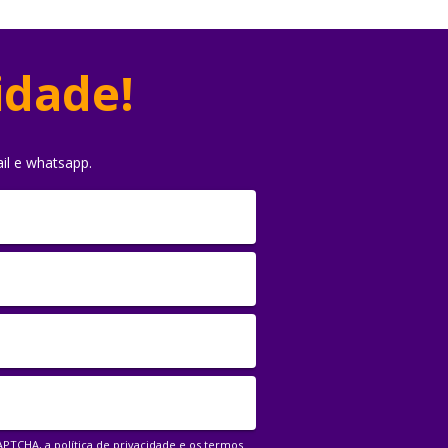
idade!
il e whatsapp.
CAPTCHA, a
política de privacidade
e os
termos