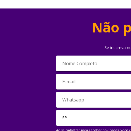
Não p
Se inscreva n
Ao se cadastrar para receber novidades, você