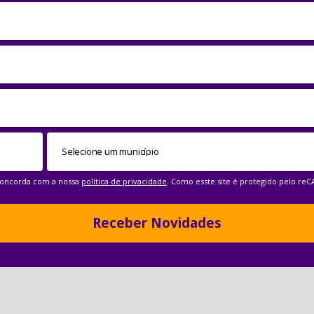
 concorda com a nossa
política de privacidade
. Como esste site é protegido pelo re
Receber Novidades