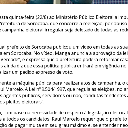
ta quinta-feira (22/8) ao Ministério Público Eleitoral a im
efeitura de Sorocaba, que concorre à reeleição, por abuso
e campanha eleitoral irregular seja deletado de todas as re
tual prefeito de Sorocaba publicou um vídeo em todas as sua
da em Sorocaba. No vídeo, Manga anuncia a aprovação da lei
Verdade”, e expressa que a prefeitura poderá reformar cas
os ainda diz que essa política pública entrará em vigência 
alizar um pedido expresso de voto.
ente a máquina pública para realizar atos de campanha, o 
ul Marcelo. A Lei nº 9.504/1997, que regula as eleições, no 
aos agentes públicos, servidores ou não, condutas tendentes 
 pleitos eleitorais”.
 com base na necessidade de respeito à legislação eleitoral
s a todos os candidatos, Raul Marcelo requer que o prefeito 
ação de pagar multa em seu grau máximo e, se entender nece