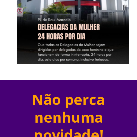
Não perca
nenhuma
novidade!