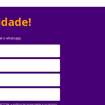
idade!
il e whatsapp.
CAPTCHA, a
política de privacidade
e os
termos