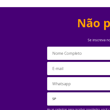
Não p
Se inscreva n
Ao se cadastrar para receber novidades, você