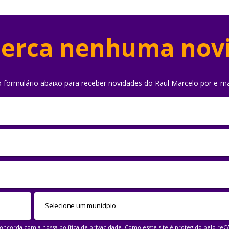
erca nenhuma nov
o formulário abaixo para receber novidades do Raul Marcelo por e-ma
 concorda com a nossa
política de privacidade
. Como esste site é protegido pelo re