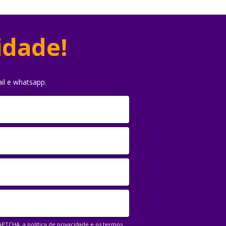
idade!
il e whatsapp.
CAPTCHA, a
política de privacidade
e os
termos