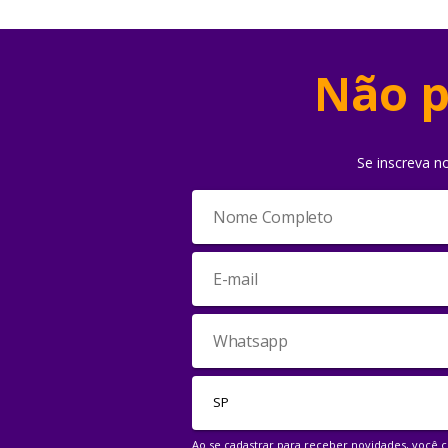
Não p
Se inscreva n
Ao se cadastrar para receber novidades, você