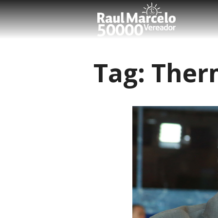
Tag:
Ther