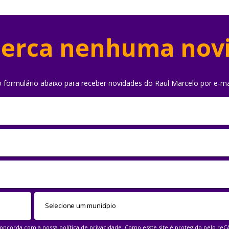
erca nenhuma nov
o formulário abaixo para receber novidades do Raul Marcelo por e-ma
 concorda com a nossa
política de privacidade
. Como esste site é protegido pelo re