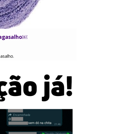
 agasalho￼
asalho.