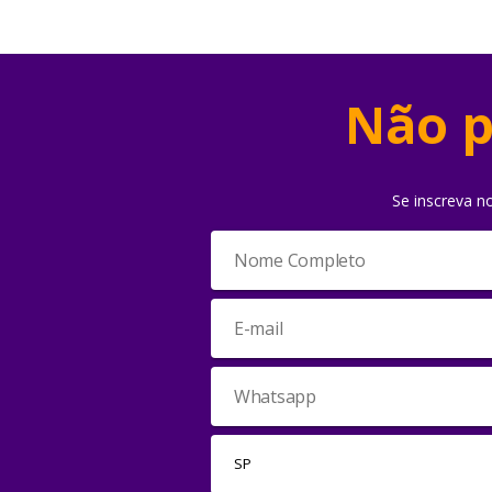
Não p
Se inscreva n