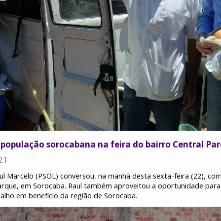
população sorocabana na feira do bairro Central Pa
21
l Marcelo (PSOL) conversou, na manhã desta sexta-feira (22), com 
 Parque, em Sorocaba. Raul também aproveitou a oportunidade para 
alho em benefício da região de Sorocaba.