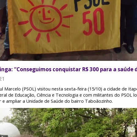
ininga: “Conseguimos conquistar R$ 300 para a saúde 
21
 Marcelo (PSOL) visitou nesta sexta-feira (15/10) a cidade de Ita
eral de Educação, Ciência e Tecnologia e com militantes do PSOL lo
r e ampliar a Unidade de Saúde do bairro Taboãozinho.