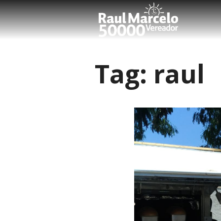
Tag:
raul