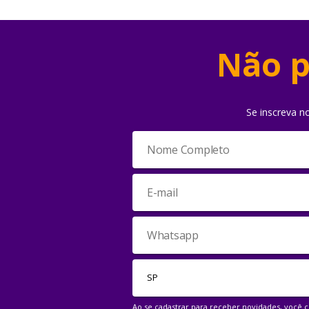
Não p
Se inscreva n
Ao se cadastrar para receber novidades, você