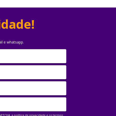
idade!
il e whatsapp.
CAPTCHA, a
política de privacidade
e os
termos