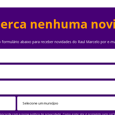
erca nenhuma nov
o formulário abaixo para receber novidades do Raul Marcelo por e-ma
 concorda com a nossa
política de privacidade
. Como esste site é protegido pelo re