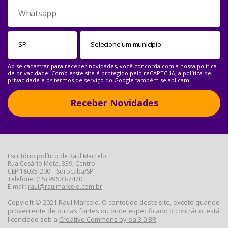
Ao se cadastrar para receber novidades, você concorda com a nossa
política
de privacidade
. Como esste site é protegido pelo reCAPTCHA, a
política de
privacidade
e os
termos de serviço
do Google também se aplicam.
Receber Novidades
Escritório político de Raul Marcelo
Rua Cesário Mota, 339, Centro
CEP 18035-200 – Sorocaba/SP
Telefone:
(15) 99603-7470
E-mail:
raul@raulmarcelo.com.br
Copyleft © 2021 Raul Marcelo. O conteúdo deste site, exceto quando
proveniente de outras fontes ou onde especificado o contrário, está
licenciado sob a
Creative Commons by-sa 3.0 BR
.