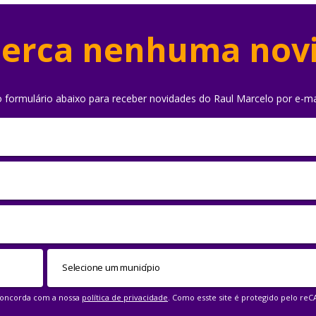
erca nenhuma nov
o formulário abaixo para receber novidades do Raul Marcelo por e-ma
 concorda com a nossa
política de privacidade
. Como esste site é protegido pelo re