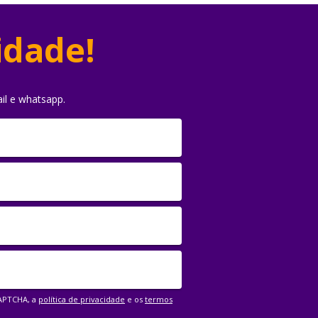
idade!
il e whatsapp.
CAPTCHA, a
política de privacidade
e os
termos