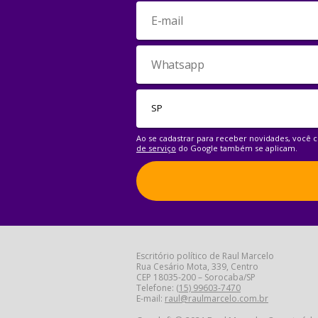
Ao se cadastrar para receber novidades, você
de serviço
do Google também se aplicam.
Escritório político de Raul Marcelo
Rua Cesário Mota, 339, Centro
CEP 18035-200 – Sorocaba/SP
Telefone:
(15) 99603-7470
E-mail:
raul@raulmarcelo.com.br