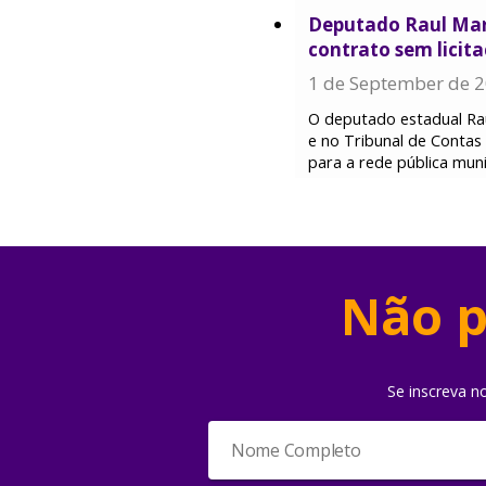
Deputado Raul Mar
contrato sem lici
1 de September de 
O deputado estadual Rau
e no Tribunal de Conta
para a rede pública mun
Não p
Se inscreva n