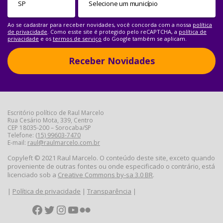
Ao se cadastrar para receber novidades, você concorda com a nossa
política
de privacidade
. Como esste site é protegido pelo reCAPTCHA, a
política de
privacidade
e os
termos de serviço
do Google também se aplicam.
Receber Novidades
Escritório político de Raul Marcelo
Rua Cesário Mota, 339, Centro
CEP 18035-200 – Sorocaba/SP
Telefone:
(15) 99603-7470
E-mail:
raul@raulmarcelo.com.br
Copyleft © 2021 Raul Marcelo. O conteúdo deste site, exceto quando
proveniente de outras fontes ou onde especificado o contrário, está
licenciado sob a
Creative Commons by-sa 3.0 BR
.
|
Política de privacidade
|
Transparência
|
Facebook
Twitter
Instagram
YouTube
Flickr