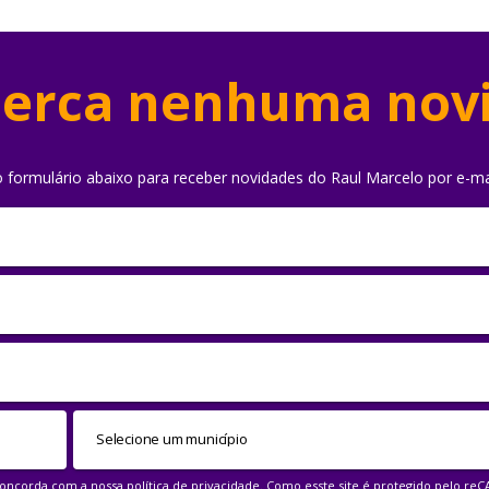
erca nenhuma nov
o formulário abaixo para receber novidades do Raul Marcelo por e-ma
 concorda com a nossa
política de privacidade
. Como esste site é protegido pelo re