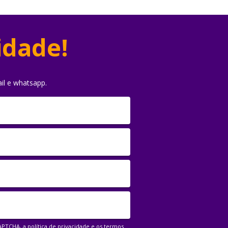
idade!
il e whatsapp.
CAPTCHA, a
política de privacidade
e os
termos