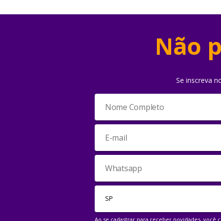
Não p
Se inscreva n
Ao se cadastrar para receber novidades, você