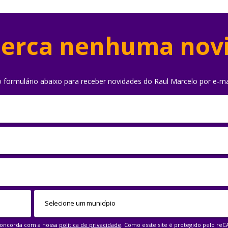
erca nenhuma nov
o formulário abaixo para receber novidades do Raul Marcelo por e-ma
 concorda com a nossa
política de privacidade
. Como esste site é protegido pelo re