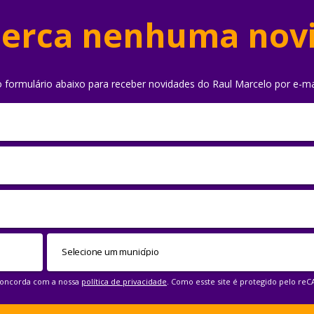
erca nenhuma nov
o formulário abaixo para receber novidades do Raul Marcelo por e-ma
 concorda com a nossa
política de privacidade
. Como esste site é protegido pelo re