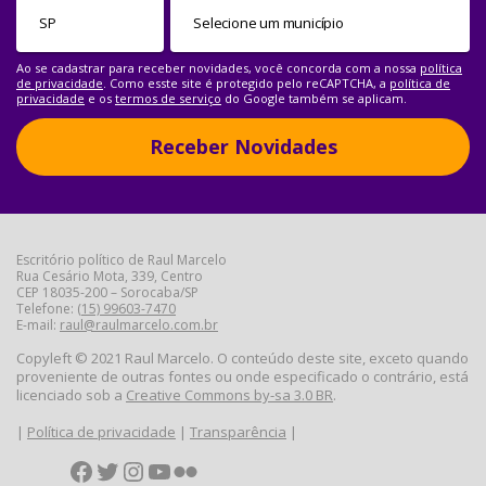
Ao se cadastrar para receber novidades, você concorda com a nossa
política
de privacidade
. Como esste site é protegido pelo reCAPTCHA, a
política de
privacidade
e os
termos de serviço
do Google também se aplicam.
Receber Novidades
Escritório político de Raul Marcelo
Rua Cesário Mota, 339, Centro
CEP 18035-200 – Sorocaba/SP
Telefone:
(15) 99603-7470
E-mail:
raul@raulmarcelo.com.br
Copyleft © 2021 Raul Marcelo. O conteúdo deste site, exceto quando
proveniente de outras fontes ou onde especificado o contrário, está
licenciado sob a
Creative Commons by-sa 3.0 BR
.
|
Política de privacidade
|
Transparência
|
Facebook
Twitter
Instagram
YouTube
Flickr