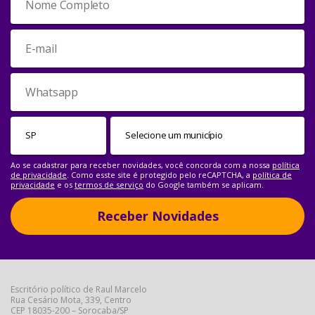
Ao se cadastrar para receber novidades, você concorda com a nossa
política
de privacidade
. Como esste site é protegido pelo reCAPTCHA, a
política de
privacidade
e os
termos de serviço
do Google também se aplicam.
Receber Novidades
Escritório político de Raul Marcelo
Rua Cesário Mota, 339, Centro
CEP 18035-200 – Sorocaba/SP