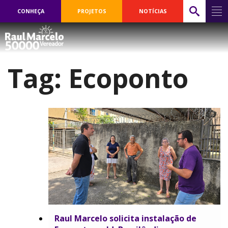
CONHEÇA
PROJETOS
NOTÍCIAS
Tag:
Ecoponto
Raul Marcelo solicita instalação de