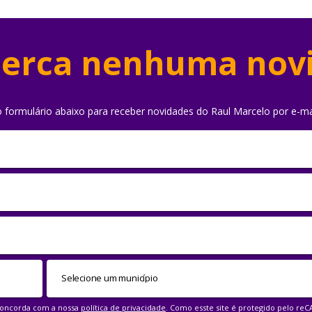
erca nenhuma nov
o formulário abaixo para receber novidades do Raul Marcelo por e-ma
 concorda com a nossa
política de privacidade
. Como esste site é protegido pelo re