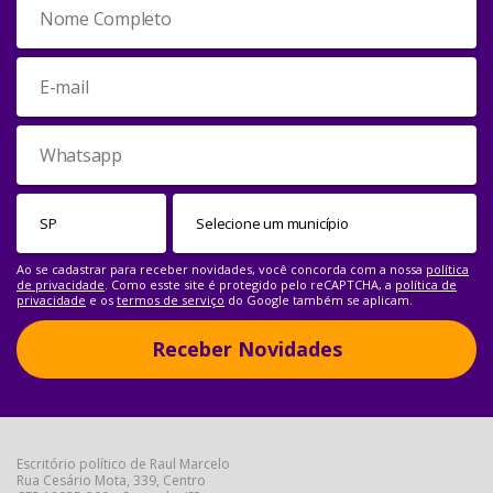
Ao se cadastrar para receber novidades, você concorda com a nossa
política
de privacidade
. Como esste site é protegido pelo reCAPTCHA, a
política de
privacidade
e os
termos de serviço
do Google também se aplicam.
Receber Novidades
Escritório político de Raul Marcelo
Rua Cesário Mota, 339, Centro