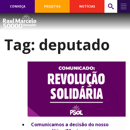
CONHEÇA
PROJETOS
NOTÍCIAS
Tag:
deputado
Comunicamos a decisão do nosso