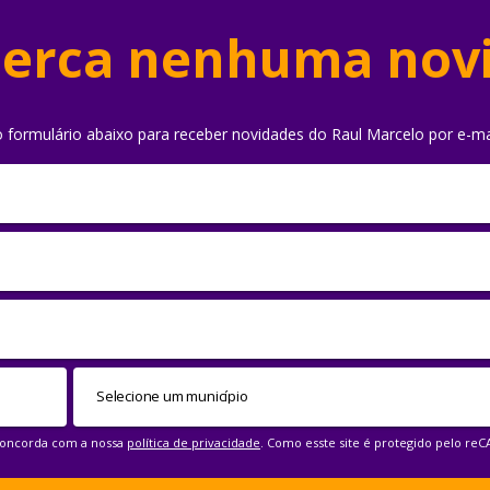
erca nenhuma nov
o formulário abaixo para receber novidades do Raul Marcelo por e-ma
 concorda com a nossa
política de privacidade
. Como esste site é protegido pelo re