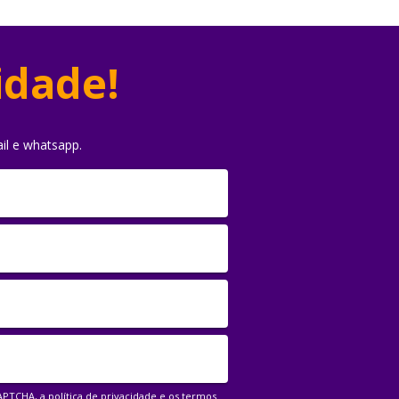
idade!
il e whatsapp.
CAPTCHA, a
política de privacidade
e os
termos