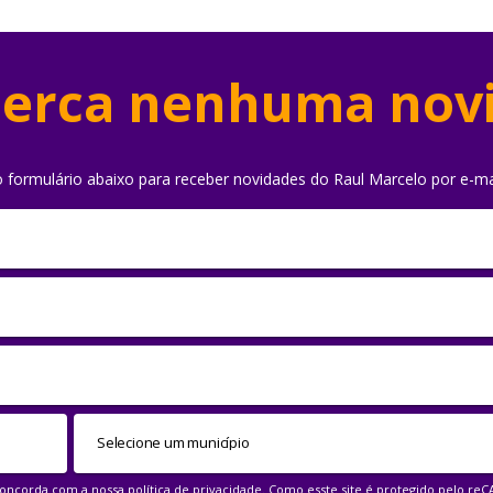
erca nenhuma nov
o formulário abaixo para receber novidades do Raul Marcelo por e-ma
 concorda com a nossa
política de privacidade
. Como esste site é protegido pelo re