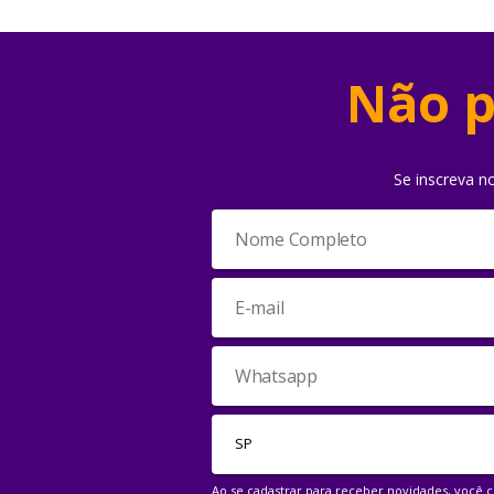
Não p
Se inscreva n
Ao se cadastrar para receber novidades, você