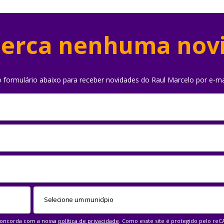
erca nenhuma nov
o formulário abaixo para receber novidades do Raul Marcelo por e-ma
 concorda com a nossa
política de privacidade
. Como esste site é protegido pelo re