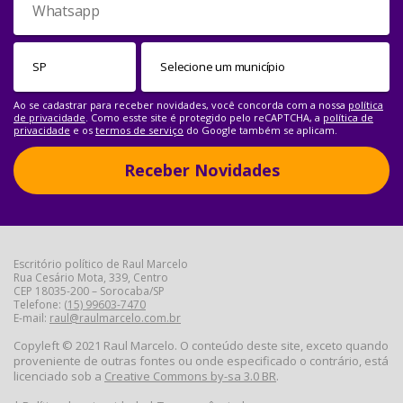
Ao se cadastrar para receber novidades, você concorda com a nossa
política
de privacidade
. Como esste site é protegido pelo reCAPTCHA, a
política de
privacidade
e os
termos de serviço
do Google também se aplicam.
Receber Novidades
Escritório político de Raul Marcelo
Rua Cesário Mota, 339, Centro
CEP 18035-200 – Sorocaba/SP
Telefone:
(15) 99603-7470
E-mail:
raul@raulmarcelo.com.br
Copyleft © 2021 Raul Marcelo. O conteúdo deste site, exceto quando
proveniente de outras fontes ou onde especificado o contrário, está
licenciado sob a
Creative Commons by-sa 3.0 BR
.