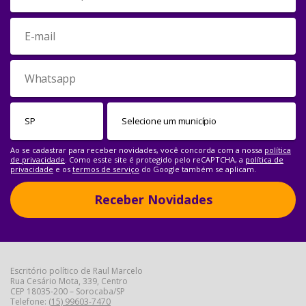
Ao se cadastrar para receber novidades, você concorda com a nossa
política
de privacidade
. Como esste site é protegido pelo reCAPTCHA, a
política de
privacidade
e os
termos de serviço
do Google também se aplicam.
Receber Novidades
Escritório político de Raul Marcelo
Rua Cesário Mota, 339, Centro
CEP 18035-200 – Sorocaba/SP
Telefone:
(15) 99603-7470