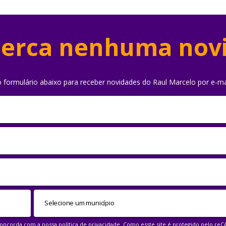
erca nenhuma nov
o formulário abaixo para receber novidades do Raul Marcelo por e-ma
 concorda com a nossa
política de privacidade
. Como esste site é protegido pelo re