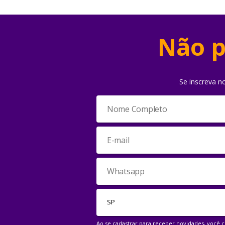
Não p
Se inscreva n
Ao se cadastrar para receber novidades, você