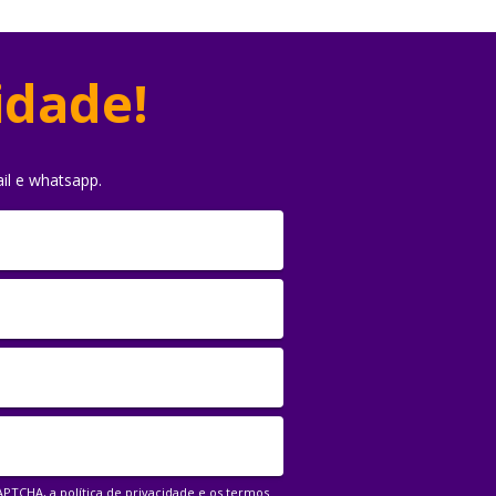
idade!
il e whatsapp.
CAPTCHA, a
política de privacidade
e os
termos