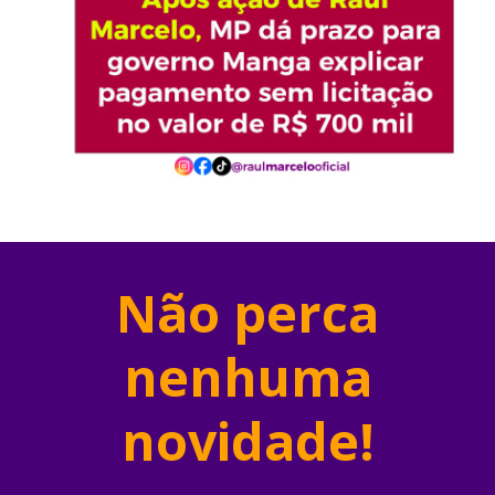
Não perca
nenhuma
novidade!